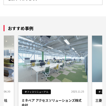
おすすめ事例
25.11.25
2025.06.19
オフィスリニューアル
オフィ
ズ株式
三菱倉庫株式会社
株式会