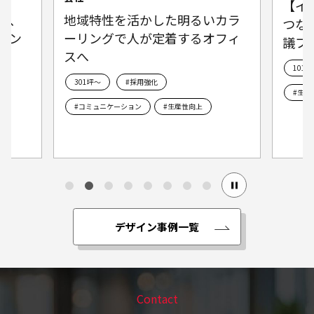
【インタビュー】会社の変革に
幼児
カラ
つなげるための 個性あふれる会
い 
フィ
議フロア
101~
101~300坪
#コミュニケーション
#エン
#生産性向上
デザイン事例一覧
Contact