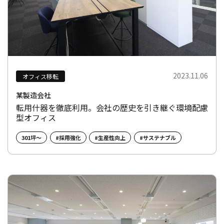
2023.11.06
オフィス移転
某製造会社
転用什器を徹底利用。会社の歴史を引き継ぐ環境配慮
型オフィス
301坪～
#採用強化
#生産性向上
#サステナブル