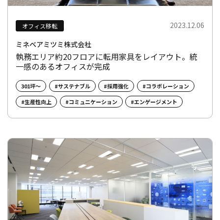
2023.12.06
オフィス移転
ミネベアミツミ株式会社
執務エリア約20フロアに転用家具をレイアウト。統
一感のあるオフィスが完成
301坪～
#サステナブル
#採用強化
#コラボレーション
#生産性向上
#コミュニケーション
#エンゲージメント