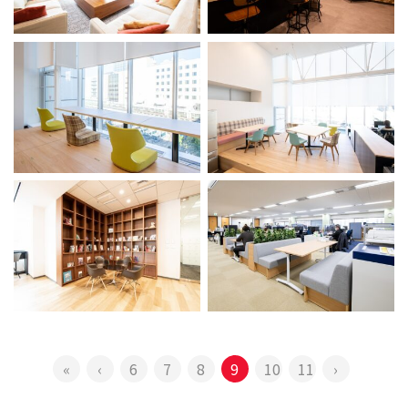
«
‹
6
7
8
9
10
11
›