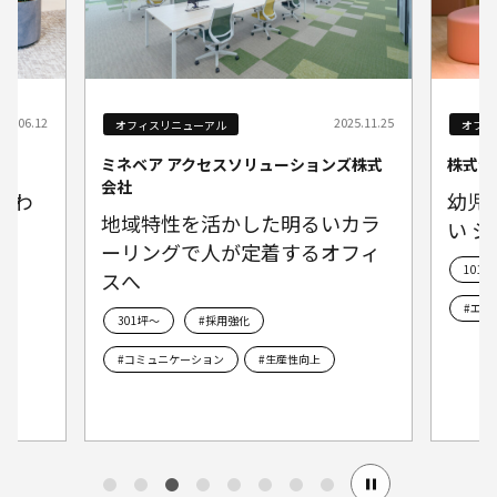
26.06.12
2025.11.25
オフィスリニューアル
オフィ
ミネベア アクセスソリューションズ株式
株式会
会社
まわ
幼児
地域特性を活かした明るいカラ
い 
ーリングで人が定着するオフィ
101~
スへ
#エン
301坪～
#採用強化
#コミュニケーション
#生産性向上