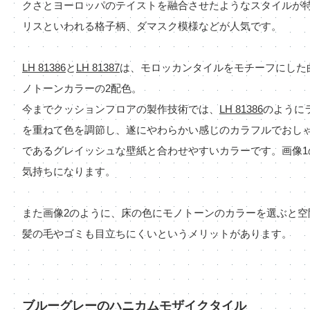
クさとヨーロッパのテイストを融合させたようなスタイルが
リスといわれる格子柄、ダマスク模様などが人気です。
LH 81386
と
LH 81387
は、モロッカンタイルをモチーフにした
ノトーンカラーの2配色。
今までクッションフロアの製作技術では、
LH 81386
のように
を重ねて色を調節し、遂にやわらかい感じのカラフルでおし
であるグレイッシュな壁紙と合わせやすいカラーです。画像
気持ちになります。
また画像2のように、床の色にモノトーンのカラーを選ぶと
髪の毛やゴミも目立ちにくいというメリットがあります。
ブルーグレーのハニカムモザイクタイル