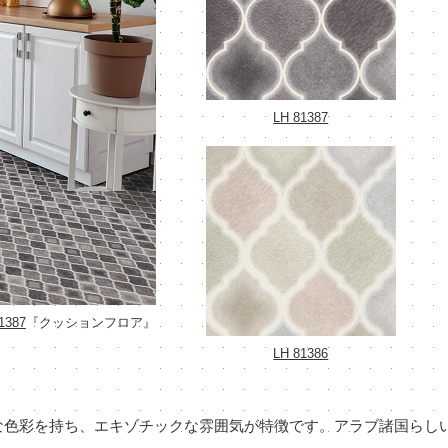
LH 81387
1387
『クッションフロア』
LH 81386
な色彩を持ち、エキゾチックな雰囲気が特徴です。アラブ諸国らし