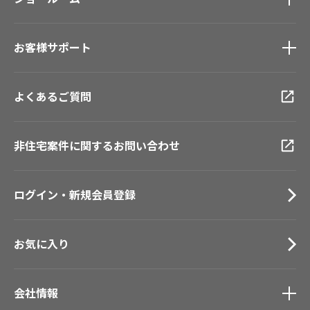
#リリカラのある暮らし
ショールーム
トップ
お客様サポート
東京ショールーム
大阪ショールーム
お客様サポート
トップ
福岡ショールーム
よくあるご質問
資料ダウンロード
横浜ショールーム
画像ダウンロード
広島ショールーム
動画一覧
仙台ショールーム
非住宅案件に関するお問い合わせ
お手入れ便利帳
札幌ショールーム
お役立ち資料
お問い合わせ（一般のお客様）
ログイン・新規会員登録
サンプル・カタログ請求／お問い合わせ（ビジネスのお客様）
お気に入り
会社情報