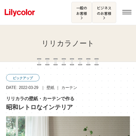
一般の
ビジネス
お客様
のお客様
リリカラノート
ログイン・新規会員登録
サンプル・カタログ請求／お問い合わせ
ピックアップ
お気に入り
DATE: 2022-03-29
壁紙
カーテン
リリカラの壁紙・カーテンで作る
昭和レトロなインテリア
商品を探す
商品を探す トップ
カタログ一覧
壁紙