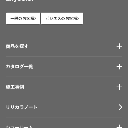
一般のお客様
ビジネスのお客様
商品を探す
商品を探す
トップ
カタログ一覧
壁紙
カーテン
カタログ一覧
トップ
床材
施工事例
壁紙
ブランド・コレクション
カーテン
Lilycolor Coordinate 着せ替えシミュレーション
施工事例
トップ
床材
デジタル・デコ インクジェットプリント
リリカラノート
医療・福祉施設
サステナブル商品
ホテル・オフィス・店舗
ノンワックス床タイル
モデルハウス
壁紙機能性ガイド
ショールーム
新築戸建・マンション