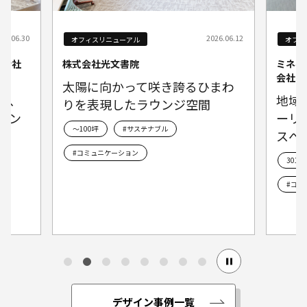
26.06.30
2026.06.12
オフィスリニューアル
オフィ
式会社
株式会社光文書院
ミネベ
会社
太陽に向かって咲き誇るひまわ
た、
地域
りを表現したラウンジ空間
ラン
ーリ
～100坪
#サステナブル
スへ
#コミュニケーション
301
#コミ
デザイン事例一覧