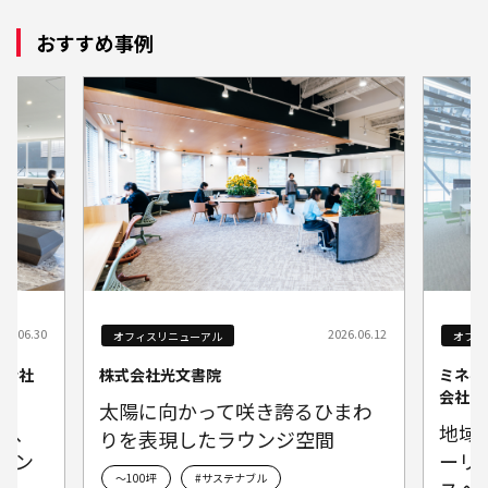
おすすめ事例
26.06.30
2026.06.12
オフィスリニューアル
オフィ
式会社
株式会社光文書院
ミネベ
会社
太陽に向かって咲き誇るひまわ
た、
地域
りを表現したラウンジ空間
ラン
ーリ
～100坪
#サステナブル