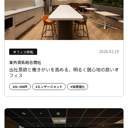
2026.02.19
オフィス移転
某外資系総合商社
出社意欲と働きがいを高める、明るく居心地の良いオ
フィス
101~300坪
#エンゲージメント
#採用強化