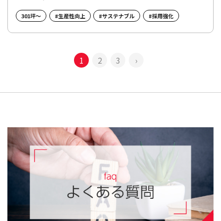
301坪～
#生産性向上
#サステナブル
#採用強化
1
2
3
›