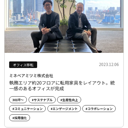
2023.12.06
オフィス移転
ミネベアミツミ株式会社
執務エリア約20フロアに転用家具をレイアウト。統
一感のあるオフィスが完成
301坪～
#サステナブル
#生産性向上
#コミュニケーション
#エンゲージメント
#コラボレーション
#採用強化