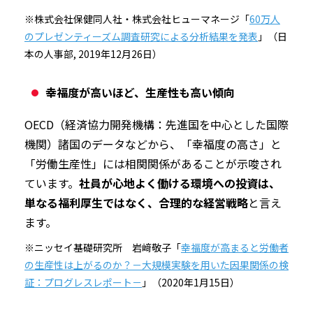
※株式会社保健同人社・株式会社ヒューマネージ「
60万人
のプレゼンティーズム調査研究による分析結果を発表
」（日
本の人事部, 2019年12月26日）
幸福度が高いほど、生産性も高い傾向
OECD（経済協力開発機構：先進国を中心とした国際
機関）諸国のデータなどから、「幸福度の高さ」と
「労働生産性」には相関関係があることが示唆され
ています。
社員が心地よく働ける環境への投資は、
単なる福利厚生ではなく、合理的な経営戦略
と言え
ます。
※ニッセイ基礎研究所 岩﨑敬子「
幸福度が高まると労働者
の生産性は上がるのか？－大規模実験を用いた因果関係の検
証：プログレスレポート－
」（2020年1月15日）