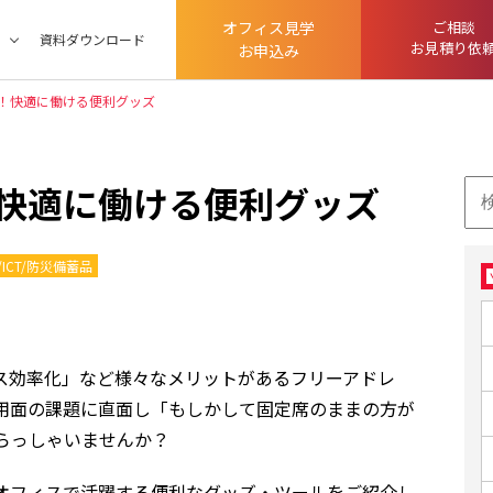
オフィス見学
ご相談
ツ
資料ダウンロード
お見積り依
お申込み
！快適に働ける便利グッズ
検
快適に働ける便利グッズ
索:
ICT/防災備蓄品
ス効率化」など様々なメリットがあるフリーアドレ
用面の課題に直面し「もしかして固定席のままの方が
らっしゃいませんか？
オフィスで活躍する便利なグッズ・ツールをご紹介し