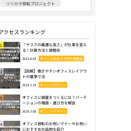
リリカラ移転プロジェクト
アクセスランキング
「デスクの最適な高さ」が仕事を変え
1
る！計算方法と調整術
オフィス家具/ICT/防災備蓄品
2025.8.04
【図解】働きやすいオフィスレイアウ
2
トの基準寸法
オフィスデザイン
2024.5.24
オフィスに個室をつくるには？パーテ
3
ーションの種類・選び方を解説
オフィスデザイン
2024.3.08
オフィス移転のお祝いマナーやお祝い
4
におすすめの品物を紹介