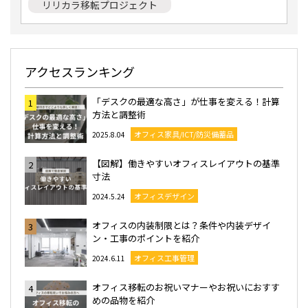
リリカラ移転プロジェクト
アクセスランキング
「デスクの最適な高さ」が仕事を変える！計算
1
方法と調整術
オフィス家具/ICT/防災備蓄品
2025.8.04
【図解】働きやすいオフィスレイアウトの基準
2
寸法
オフィスデザイン
2024.5.24
オフィスの内装制限とは？条件や内装デザイ
3
ン・工事のポイントを紹介
オフィス工事管理
2024.6.11
オフィス移転のお祝いマナーやお祝いにおすす
4
めの品物を紹介