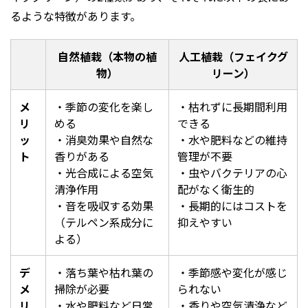
るような特徴があります。
自然植栽（本物の植
人工植栽（フェイクグ
物）
リーン）
メ
・季節の変化を楽し
・枯れずに長期間利用
リ
める
できる
ッ
・消臭効果や自然な
・水や肥料などの維持
ト
香りがある
管理が不要
・光合成による空気
・虫やバクテリアの心
清浄作用
配がなく衛生的
・音を吸収する効果
・長期的にはコストを
（テルペン系成分に
抑えやすい
よる）
デ
・落ち葉や枯れ葉の
・季節感や変化が感じ
メ
掃除が必要
られない
リ
・水や肥料など日常
・香りや空気清浄など