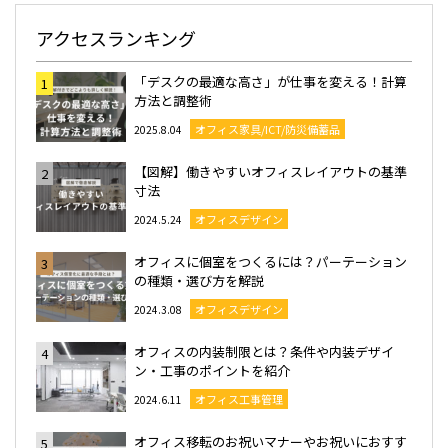
アクセスランキング
「デスクの最適な高さ」が仕事を変える！計算
1
方法と調整術
オフィス家具/ICT/防災備蓄品
2025.8.04
【図解】働きやすいオフィスレイアウトの基準
2
寸法
オフィスデザイン
2024.5.24
オフィスに個室をつくるには？パーテーション
3
の種類・選び方を解説
オフィスデザイン
2024.3.08
オフィスの内装制限とは？条件や内装デザイ
4
ン・工事のポイントを紹介
オフィス工事管理
2024.6.11
オフィス移転のお祝いマナーやお祝いにおすす
5