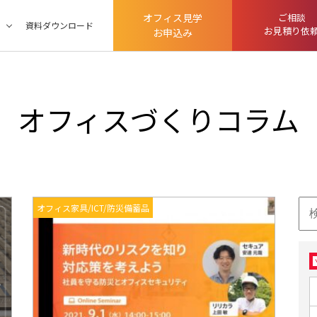
オフィス見学
ご相談
ツ
資料ダウンロード
お見積り依
お申込み
オフィスづくりコラム
検
オフィス家具/ICT/防災備蓄品
索: