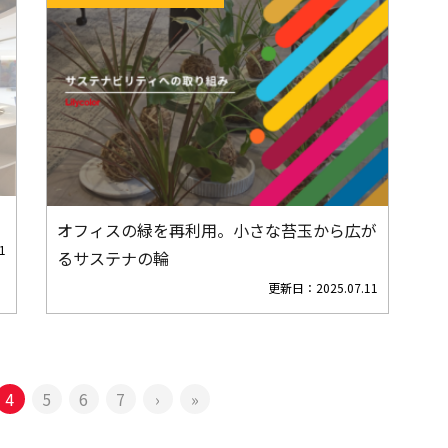
オフィスの緑を再利用。小さな苔玉から広が
1
るサステナの輪
更新日：
2025.07.11
4
5
6
7
›
»