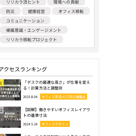
リリカラ流ヒント
環境への貢献
防災
健康経営
オフィス移転
コミュニケーション
帰属意識・エンゲージメント
リリカラ移転プロジェクト
アクセスランキング
「デスクの最適な高さ」が仕事を変え
1
る！計算方法と調整術
オフィス家具/ICT/防災備蓄品
2025.8.04
【図解】働きやすいオフィスレイアウ
2
トの基準寸法
オフィスデザイン
2024.5.24