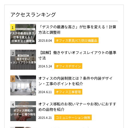
アクセスランキング
「デスクの最適な高さ」が仕事を変える！計算
1
方法と調整術
オフィス家具/ICT/防災備蓄品
2025.8.04
【図解】働きやすいオフィスレイアウトの基準
2
寸法
オフィスデザイン
2024.5.24
オフィスの内装制限とは？条件や内装デザイ
3
ン・工事のポイントを紹介
オフィス工事管理
2024.6.11
オフィス移転のお祝いマナーやお祝いにおすす
4
めの品物を紹介
コミュニケーション施策
2025.4.21