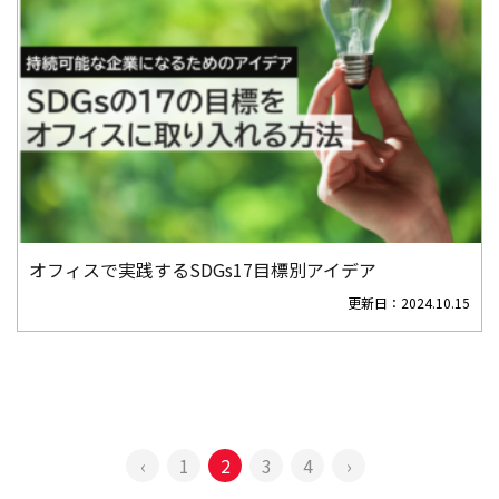
オフィスで実践するSDGs17目標別アイデア
更新日：
2024.10.15
‹
1
2
3
4
›