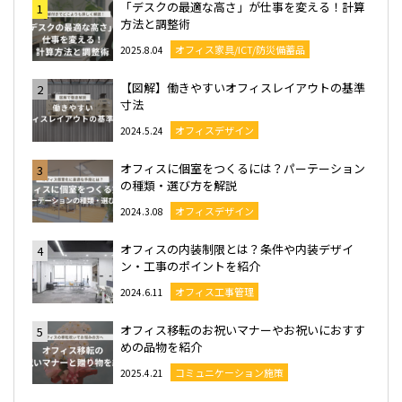
「デスクの最適な高さ」が仕事を変える！計算
1
方法と調整術
オフィス家具/ICT/防災備蓄品
2025.8.04
【図解】働きやすいオフィスレイアウトの基準
2
寸法
オフィスデザイン
2024.5.24
オフィスに個室をつくるには？パーテーション
3
の種類・選び方を解説
オフィスデザイン
2024.3.08
オフィスの内装制限とは？条件や内装デザイ
4
ン・工事のポイントを紹介
オフィス工事管理
2024.6.11
オフィス移転のお祝いマナーやお祝いにおすす
5
めの品物を紹介
コミュニケーション施策
2025.4.21