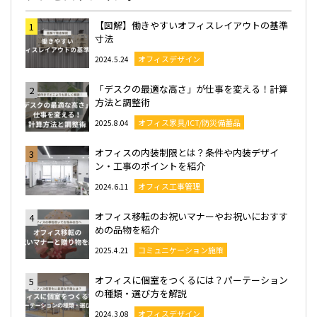
【図解】働きやすいオフィスレイアウトの基準
1
寸法
オフィスデザイン
2024.5.24
「デスクの最適な高さ」が仕事を変える！計算
2
方法と調整術
オフィス家具/ICT/防災備蓄品
2025.8.04
オフィスの内装制限とは？条件や内装デザイ
3
ン・工事のポイントを紹介
オフィス工事管理
2024.6.11
オフィス移転のお祝いマナーやお祝いにおすす
4
めの品物を紹介
コミュニケーション施策
2025.4.21
オフィスに個室をつくるには？パーテーション
5
の種類・選び方を解説
オフィスデザイン
2024.3.08